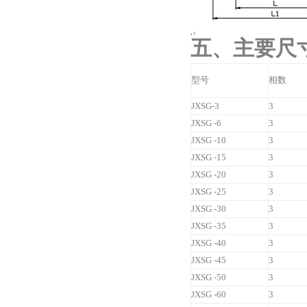
五、主要尺
型号
相数
JXSG-3
3
JXSG -6
3
JXSG -10
3
JXSG -15
3
JXSG -20
3
JXSG -25
3
JXSG -30
3
JXSG -35
3
JXSG -40
3
JXSG -45
3
JXSG -50
3
JXSG -60
3