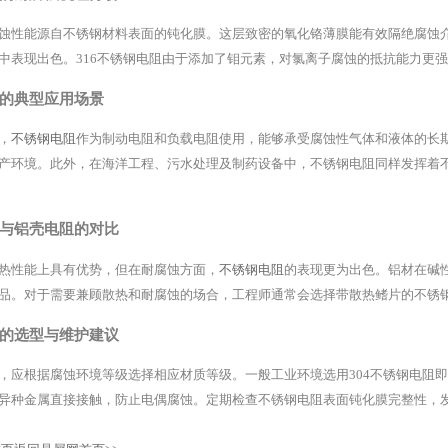
蚀性能源自不锈钢材料表面的钝化膜。这层致密的氧化铬薄膜能有效隔绝腐蚀
中表现出色。316不锈钢电阻由于添加了钼元素，对氯离子腐蚀的抵抗能力更
的典型应用场景
，
不锈钢电阻
作为制动电阻和负载电阻使用，能够承受腐蚀性气体和液体的长
产环境。此外，在海洋工程、污水处理及制药设备中，不锈钢电阻同样发挥着
与铝壳电阻的对比
热性能上具有优势，但在耐腐蚀方面，
不锈钢电阻
的表现更为出色。铝材在碱
品。对于需要兼顾散热和耐腐蚀的场合，工程师通常会选择带散热鳍片的不锈
的选型与维护建议
，应根据腐蚀环境等级选择相应材质等级。一般工业环境选用304不锈钢电阻即
异种金属直接接触，防止电偶腐蚀。定期检查不锈钢电阻表面钝化膜完整性，