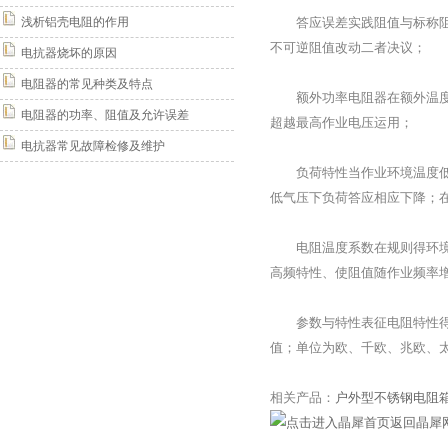
浅析铝壳电阻的作用
答应误差实践阻值与标称阻值间答
不可逆阻值改动二者决议；
电抗器烧坏的原因
电阻器的常见种类及特点
额外功率电阻器在额外温度t
电阻器的功率、阻值及允许误差
超越最高作业电压运用；
电抗器常见故障检修及维护
负荷特性当作业环境温度低于
低气压下负荷答应相应下降；
电阻温度系数在规则得环境温
高频特性、使阻值随作业频率
参数与特性表征电阻特性得主
值；单位为欧、千欧、兆欧、
相关产品：
户外型不锈钢电阻
返回晶犀网