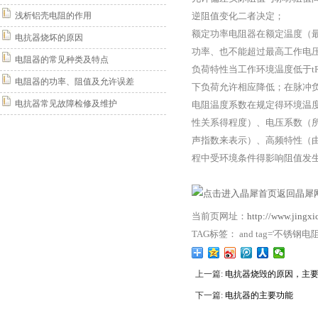
浅析铝壳电阻的作用
逆阻值变化二者决定；
额定功率电阻器在额定温度（
电抗器烧坏的原因
功率、也不能超过最高工作电
电阻器的常见种类及特点
负荷特性当工作环境温度低于t
电阻器的功率、阻值及允许误差
下负荷允许相应降低；在脉冲
电抗器常见故障检修及维护
电阻温度系数在规定得环境温度
性关系得程度）、电压系数（
声指数来表示）、高频特性（
程中受环境条件得影响阻值发
返回晶犀网
当前页网址：
http://www.jingx
TAG标签： and tag='不锈钢电
上一篇:
电抗器烧毁的原因，主
下一篇:
电抗器的主要功能