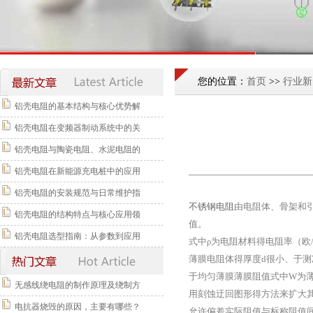
您的位置：
首页
>>
行业新
铝壳电阻的基本结构与核心优势解
铝壳电阻在变频器制动系统中的关
铝壳电阻与陶瓷电阻、水泥电阻的
铝壳电阻在新能源充电桩中的应用
铝壳电阻的安装规范与日常维护指
不锈钢电阻
由电阻体、骨架和
铝壳电阻的结构特点与核心应用领
值。
铝壳电阻选型指南：从参数到应用
式中ρ为电阻材料得电阻率（欧
薄膜电阻体得厚度d很小、于测
于均匀薄膜薄膜阻值式中W为薄
无感线绕电阻的制作原理及绕制方
用刻蚀迂回图形得方法来扩大
电抗器烧毁的原因，主要有哪些？
允许偏差实际阻值与标称阻值间允