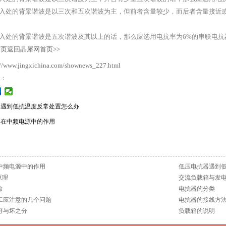
入处的背景谐波是以三次和五次谐波为主，但前者含量较少，而后者含量接近或
入处的背景谐波是五次谐波及其以上的话，那么应选用电抗率为6%的串联电抗
返回晶犀网首页>>
://www.jingxichina.com/shownews_227.html
到：
器遇到低抗温度反常处置怎么办
器在中频电源中的作用
中频电源中的作用
低压电抗器遇到
原理
交流负载箱与发
命
电抗器的分类
工应注意的几个问题
电抗器的接线方
好与坏之分
负载箱的说明