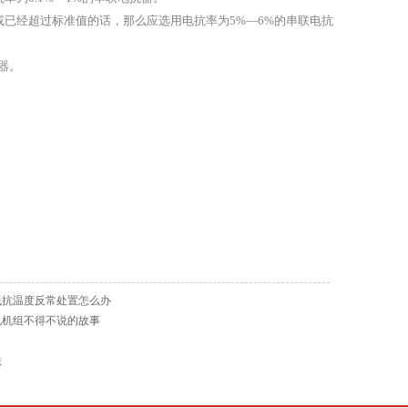
已经超过标准值的话，那么应选用电抗率为5%—6%的串联电抗
器。
低抗温度反常处置怎么办
电机组不得不说的故事
法