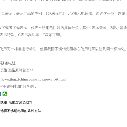
字母表示，表示产品的类别，如R表示电阻，W表示电位器。通过这一位可以确
数字或者字母表示，代表不锈钢电阻器的具体分类，其中1表示普通、2表示普通、
9表示特殊、G表示高功率、T表示可调。
使用同一标准进行标注，使得我国不锈钢变阻器在使用时可以达到同一标准化
8不锈钢电阻
返回晶犀网首页>>
://www.jingxichina.com/shownews_59.html
ag='不锈钢电阻' 分享到：
载箱_智能交流负载箱
家选择不锈钢电阻的几种方法