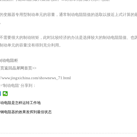
的变频器专用型制动单元的容量，通常制动电阻阻值的选取以接近上式计算的
。
不需要很大的制动转矩，此时比较经济的办法是选择较大的制动电阻阻值、也
制动单元的容量没有得到充分利用。
制动电阻柜
返回晶犀网首页>>
://www.jingxichina.com/shownews_71.html
ag='制动电阻' 分享到：
制动电阻是怎样运转工作地
锈钢电阻器的效果发挥到最佳状态