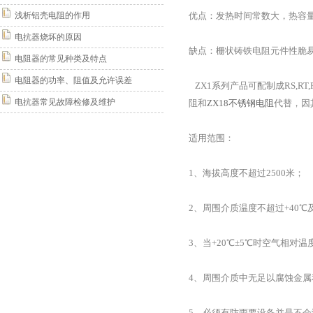
浅析铝壳电阻的作用
优点：发热时间常数大，热容
电抗器烧坏的原因
缺点：栅状铸铁电阻元件性脆
电阻器的常见种类及特点
电阻器的功率、阻值及允许误差
ZX1系列产品可配制成RS,RT
电抗器常见故障检修及维护
阻和
ZX18不锈钢电阻
代替，因
适用范围：
1、海拔高度不超过2500米；
2、周围介质温度不超过+40℃及
3、当+20℃±5℃时空气相对温
4、周围介质中无足以腐蚀金
5、必须有防雨要设备并是不会