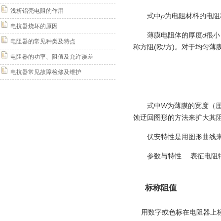
浅析铝壳电阻的作用
式中
ρ
为电阻材料的电阻
电抗器烧坏的原因
薄膜电阻体的厚度
d
很小
电阻器的常见种类及特点
称方阻(欧/方)。对于均匀薄
电阻器的功率、阻值及允许误差
电抗器常见故障检修及维护
式中
W
为薄膜的宽度（
蚀迂回图形的方法来扩大其
伏安特性是用图形曲线
参数与特性 表征电阻
标称阻值
用数字或
色标
在
电阻器
上