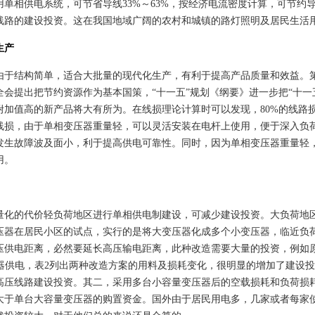
用单相
供电系统
，可节省导线33%～63%，按
经济电流密度
计算，可节约导
线路
的建设投资。这在我国地域广阔的农村和城镇的路灯照明及居民生活
生产
由于结构简单，适合大批量的现代化生产，有利于提高产品质量和效益。
全会
提出把节约资源作为基本国策，“十一五”规划《纲要》进一步把“十一
附加值高的新产品将大有所为。在线损理论计算时可以发现，80%的线路
线损，由于单相变压器重量轻，可以灵活安装在电杆上使用，便于深入负
发生故障波及面小，利于提高供电可靠性。同时，因为单相变压器重量轻
用。
量化的代价轻负荷地区进行单相供电制建设，可减少建设投资。大负荷地
压器在居民小区的试点，实行的是将大变压器化成多个小变压器，临近负
供电距离，必然要延长高压输电距离，此种改造需要大量的投资，例如原来3个
变压器供电，表2列出两种改造方案的用料及损耗变化，很明显的增加了建
高压线路建设投资。其二，采用多台小容量变压器后的空载损耗和负荷损
大于单台大容量变压器的购置资金。国外由于居民用电多，几家或者每家