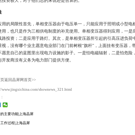
然投资较大，对于他们总的来说还是合算的。
性
应用的局限性首先，单相变压器由于电压单一，只能应用于照明或小型电
使用，也只是作为三相供电制度的补充使用。单相变压器得到应用，一是
线路投资；二是应用于路灯。其次，是单相变压器所引起的引高压进负荷
重视，没有哪个业主愿意电业部门在门前树根“旗杆”，上面挂有变压器，
不愿意自己的蓝图里出现电力设施的影子。一是怕电磁辐射，二是怕危险
与开发商没有义务为电力部门提供方便。
返回晶犀网首页>>
://www.jingxichina.com/shownews_321.html
到：
的主要功能|上海晶犀
工作过程|上海晶犀