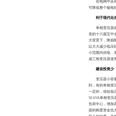
在电网中采
可降低整个
输电
利于现代化
单相变压器
党的
十六届五中
大背景下，降损
以大大减少低压
小范围内供电，
成三相变压器使
建设投资少
变压器小容
到，有的单相变
一定的，缩短低压
50 kVA单相
负荷中心，增加
器的购置资金也