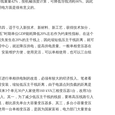
线重量42%，按机械强度计算，可降低导线消耗66%。因此
用电方面是很有意义的。
第四，适于引入新技术、新材料、新工艺，获得技术加分，
五”时期
单位GDP能耗
降低20%左右作为约束性指标。在这个
损失发生在20%的主干线上，因此缩短低压主干线距离，就可
荷中心，就近降压供电，提高供电质量。一般单相变压器在
，安装维护方便，使用灵活，可以单相使用，也可以三台组
区进行单相供电制的改造，必须有较大的经济投入。笔者看
荷安装，缩短低压主干线距离，由于电源点到负载的距离是
单元30户人家使用160 kVA三相变压器1台，改用3台
设投入。其一，为了减少低压主干线的线损，要将高压线路引入
耗，都比原先单台大容量变压器多。其三，多台小容量变压
使用一台单相变压器，是因为国家富裕，电力部门大量资金